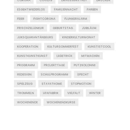
CORONA
COVID19
DRAUSSENSTADT
DRUCKEN
ESGEHTWIEDERLOS
FAMILIENNACHT
FARBEN
FEIER
FIGHTCORONA
FLUNKERALARM
FRISCHZELLENKUR
GEBURTSTAG
JUBILÄUM
JUKSQUARANTÄNEKURS
KINDERKULTURMONAT
KOOPERATION
KULTURSOMMERFEST
KUNSTISTCOOL
KUNSTKUNSTKUNST
LEGETRICK
MITMACHEN
PROGRAMM
PROJEKTTAGE
PUTZKOLONNE
REDESIGN
SCHULPROGRAMM
SPECHT
SPIELZEUG
STAYATHOME
STOPMOTION
TROMMELN
UFAFABRIK
VIELFALT
WINTER
WOCHENENDE
WOCHENENDKURSE