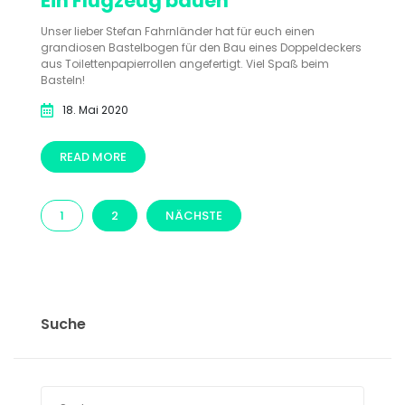
Ein Flugzeug bauen
Unser lieber Stefan Fahrnländer hat für euch einen
grandiosen Bastelbogen für den Bau eines Doppeldeckers
aus Toilettenpapierrollen angefertigt. Viel Spaß beim
Basteln!
18. Mai 2020
READ MORE
1
2
NÄCHSTE
Suche